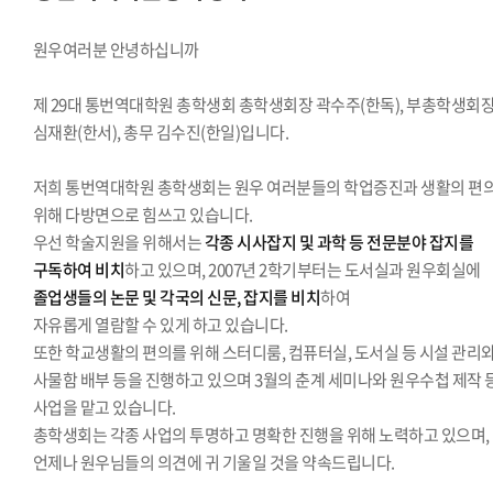
경영대학원총학생회
교육대학원총학생회
원우여러분 안녕하십니까
글로벌공공리더십대학원총학생회
제 29대 통번역대학원 총학생회 총학생회장 곽수주(한독), 부총학생회
심재환(한서), 총무 김수진(한일)입니다.
저희 통번역대학원 총학생회는 원우 여러분들의 학업증진과 생활의 편
위해 다방면으로 힘쓰고 있습니다.
우선 학술지원을 위해서는
각종 시사잡지 및 과학 등 전문분야 잡지를
구독하여 비치
하고 있으며, 2007년 2학기부터는 도서실과 원우회실에
졸업생들의 논문 및 각국의 신문, 잡지를 비치
하여
자유롭게 열람할 수 있게 하고 있습니다.
또한 학교생활의 편의를 위해 스터디룸, 컴퓨터실, 도서실 등 시설 관리
사물함 배부 등을 진행하고 있으며 3월의 춘계 세미나와 원우수첩 제작 
사업을 맡고 있습니다.
총학생회는 각종 사업의 투명하고 명확한 진행을 위해 노력하고 있으며,
언제나 원우님들의 의견에 귀 기울일 것을 약속드립니다.