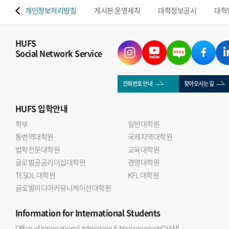
 맵
개인정보처리방침
게시판 운영세칙
대학정보공시
대학
HUFS
Social Network Service
전화번호 안내
찾아오시는 길
HUFS
입학안내
학부
일반대학원
통번역대학원
국제지역대학원
법학전문대학원
교육대학원
글로벌공공리더십대학원
경영대학원
TESOL 대학원
KFL 대학원
글로벌미디어커뮤니케이션대학원
Information
for International Students
Office of International Admission & Management(OIAM)