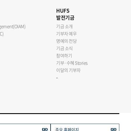
HUFS
발전기금
nagement(OIAM)
기금 소개
C)
기부자 예우
명예의 전당
기금 소식
참여하기
기부·수혜 Stories
이달의 기부자
-
go
go
주요 홈페이지