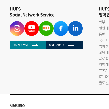
HUFS
HUF
Social Network Service
입학
학부
일반대
통번역
국제지
전화번호 안내
찾아오시는 길
법학전
교육대
글로벌
경영대
TESO
KFL 
글로벌
서울캠퍼스