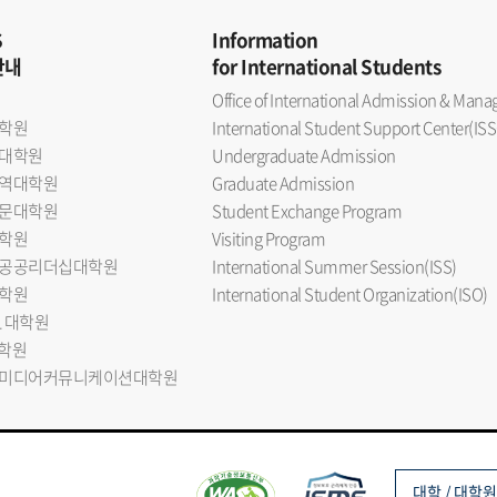
S
Information
안내
for International Students
Office of International Admission & Ma
학원
International Student Support Center(ISS
대학원
Undergraduate Admission
역대학원
Graduate Admission
문대학원
Student Exchange Program
학원
Visiting Program
공공리더십대학원
International Summer Session(ISS)
학원
International Student Organization(ISO)
L 대학원
대학원
미디어커뮤니케이션대학원
대학 / 대학원