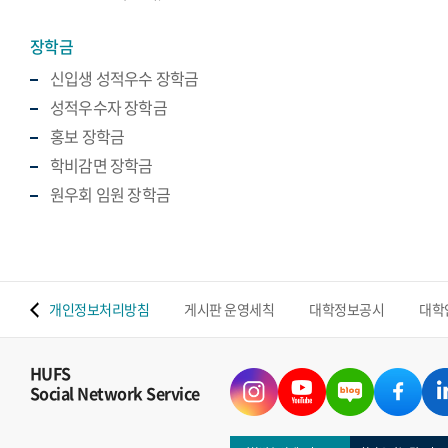
장학금
신입생 성적우수 장학금
성적우수자 장학금
홍보 장학금
학비감면 장학금
원우회 임원 장학금
 맵
개인정보처리방침
게시판 운영세칙
대학정보공시
대학
HUFS
Social Network Service