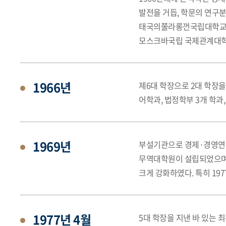
발전을 거듭, 학문의 연구
태국의쭐라롱껀국립대학교, 
모스크바국립 국제관계대학 
1966년
제6대 학장으로 2대 학장을
어학과, 법정학부 3개 학과
1969년
부설기관으로 경제·경영연구
무역대학원이 설립되었으며 
크게 강화하였다. 특히 1
1977년 4월
5대 학장을 지낸 바 있는 최