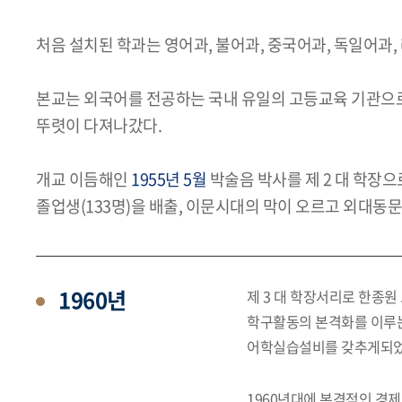
처음 설치된 학과는 영어과, 불어과, 중국어과, 독일어
본교는 외국어를 전공하는 국내 유일의 고등교육 기관으
뚜렷이 다져나갔다.
개교 이듬해인
1955년 5월
박술음 박사를 제 2 대 학장으
졸업생(133명)을 배출, 이문시대의 막이 오르고 외대동
1960년
제 3 대 학장서리로 한종원
학구활동의 본격화를 이루는 
어학실습설비를 갖추게되었
1960년대에 본격적인 경