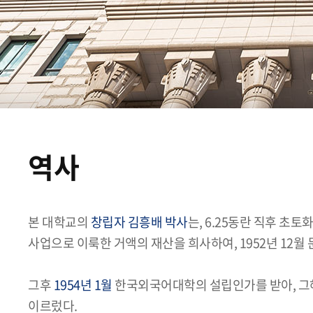
역사
본 대학교의
창립자 김흥배 박사
는, 6.25동란 직후 
사업으로 이룩한 거액의 재산을 희사하여, 1952년 12
그후
1954년 1월
한국외국어대학의 설립인가를 받아, 그해
이르렀다.