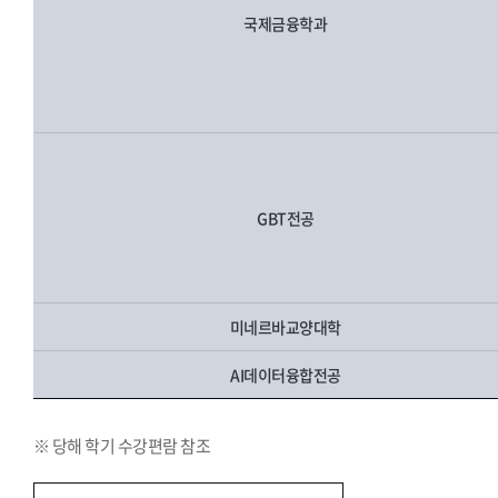
국제금융학과
GBT전공
미네르바교양대학
AI데이터융합전공
※ 당해 학기 수강편람 참조