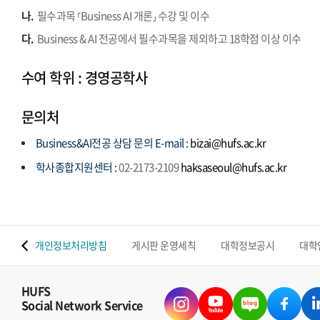
나.
필수과목 ⸢Business AI 개론⸥ 수강 및 이수
다.
Business & AI 전공에서 필수과목을 제외하고 18학점 이상 이수
수여 학위 : 경영공학사
문의처
Business&AI전공 상담 문의 E-mail :
bizai@hufs.ac.kr
학사종합지원센터 :
02-2173-2109
haksaseoul@hufs.ac.kr
 맵
개인정보처리방침
게시판 운영세칙
대학정보공시
대학
HUFS
Social Network Service