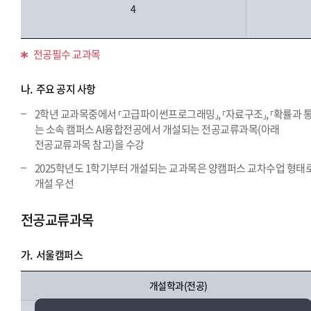
4
전공필수 교과목
나.
주요 공지 사항
2학년 교과목중에서 ⸢고급파이썬프로그래밍⸥, ⸢자료구조⸥, ⸢확률과 
는 소속 캠퍼스 AI융합전공에서 개설되는 전공교류과목(아래
전공교류과목 참고)을 수강
2025학년도 1학기부터 개설되는 교과목은 양캠퍼스 교차수업 형태
개설 우선
전공교류과목
가.
서울캠퍼스
개설학과(전공)