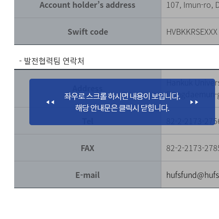
Account holder’s address
107, Imun-ro,
Swift code
HVBKKRSEXXX
- 발전협력팀 연락처
Hankuk Univers
Address
Dongdaemun-g
Tel
82-2-2173-275
FAX
82-2-2173-278
E-mail
hufsfund@hufs