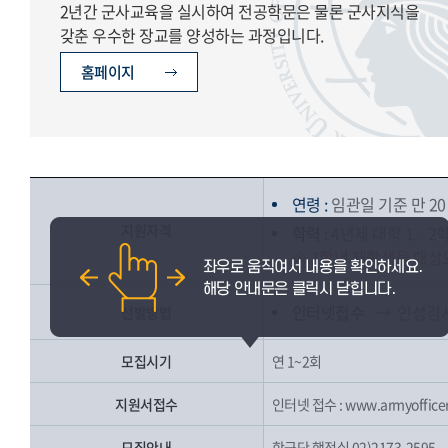
2년간 군사교육을 실시하여 전공학문은 물론 군사지식을
갖춘 우수한 장교를 양성하는 과정입니다.
홈페이지
연령 :
임관일 기준 만 20 
지원자격
학력 :
4년제 대학 1ㆍ2
※ 1학년 재학생을 대상
인터넷접수
→ 인성검
선발방법
모집시기
연 1~2회
지원서접수
인터넷 접수 :
www.armyofficer
모집안내
학군단 행정실 02)2173-2595