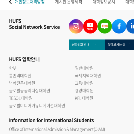
 맵
개인정보처리방침
게시판 운영세칙
대학정보공시
대학
HUFS
Social Network Service
전화번호 안내
찾아오시는 길
HUFS
입학안내
학부
일반대학원
통번역대학원
국제지역대학원
법학전문대학원
교육대학원
글로벌공공리더십대학원
경영대학원
TESOL 대학원
KFL 대학원
글로벌미디어커뮤니케이션대학원
Information
for International Students
Office of International Admission & Management(OIAM)