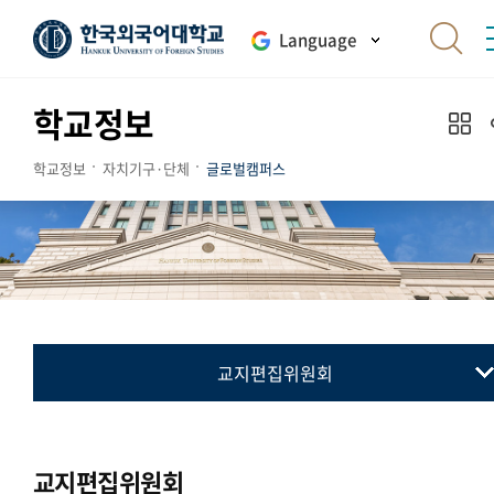
Language
학교정보
학교정보
자치기구·단체
글로벌캠퍼스
교지편집위원회
총학생회
동아리연합회
교지편집위원회
통·번역연합회