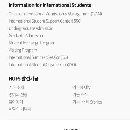
Information
for International Students
Office of International Admission & Management(OIAM)
International Student Support Center(ISSC)
Undergraduate Admission
Graduate Admission
Student Exchange Program
Visiting Program
International Summer Session(ISS)
International Student Organization(ISO)
HUFS
발전기금
기금 소개
기부자 예우
명예의 전당
기금 소식
참여하기
기부·수혜 Stories
이달의 기부자