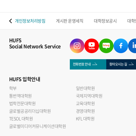
 맵
개인정보처리방침
게시판 운영세칙
대학정보공시
대학
HUFS
Social Network Service
전화번호 안내
찾아오시는 길
HUFS
입학안내
학부
일반대학원
통번역대학원
국제지역대학원
법학전문대학원
교육대학원
글로벌공공리더십대학원
경영대학원
TESOL 대학원
KFL 대학원
글로벌미디어커뮤니케이션대학원