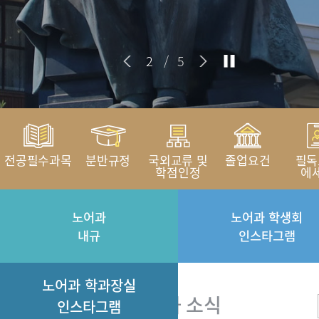
2
/
5
전공필수과목
분반규정
국외교류 및
졸업요건
필독
학점인정
에
노어과
노어과 학생회
내규
인스타그램
노어과 학과장실
인스타그램