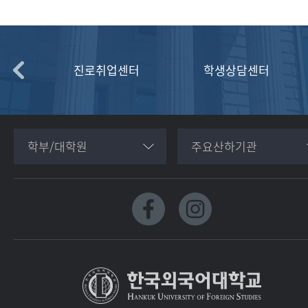
학교
진로취업센터
학생상담센터
학부/대학원
주요산하기관